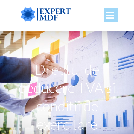

Dreptul de
deducere TVA si
conditii de
exercitare