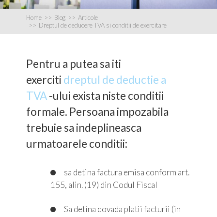
Home
>>
Blog
>>
Articole
>>
Dreptul de deducere TVA si conditii de exercitare
Pentru a putea sa iti
exerciti
dreptul de deductie a
TVA
-ului exista niste conditii
formale. Persoana impozabila
trebuie sa indeplineasca
urmatoarele conditii:
sa detina factura emisa conform art.
155, alin. (19) din Codul Fiscal
Sa detina dovada platii facturii (in