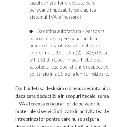
cazul achizitiilor efectuate de la
persoane impozabile care aplica
sistemul TVA la incasare)
Sa detina autofactura – persoana
impozabila sau persoana juridica
neimpozabila obligata la plata taxei
conform art. 150, alin. (2) – (4) și (6) si
art. 151 din Codul Fiscal trebuie sa
autofactureze operatiunile respective
cel târziu in a 15-a zi a lunii următoare.
Dar haideti sa deslusim o dilema des intalnita:
daca este deductibila in scopuri fiscale, suma
TVA aferenta procurarilor de pe valorile
materiale si servicii utilizatе in activitatea de
intreprinzator pentru care nu se asigura
dreptul la trecerea in cont a TVA, in temeiul