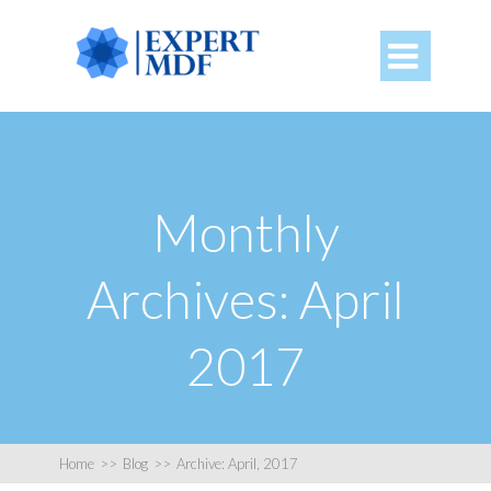

Monthly
Archives: April
2017
Home
>>
Blog
>>
Archive: April, 2017