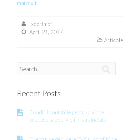
mai mult
Expertmdf

April 21, 2017

Articole


Recent Posts
Conditii contabile pentru a vinde
produse sau servicii in strainatate
Dreptul de deducere TVA si conditii de