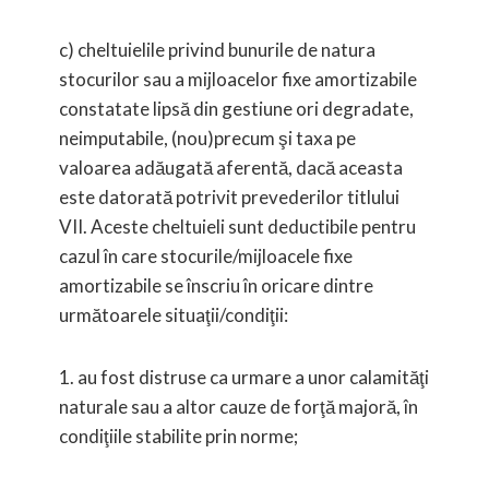
c)
cheltuielile privind bunurile de natura
stocurilor sau a mijloacelor fixe amortizabile
constatate lipsă din gestiune ori degradate,
neimputabile, (nou)precum şi taxa pe
valoarea adăugată aferentă, dacă aceasta
este datorată potrivit prevederilor titlului
VII. Aceste cheltuieli sunt deductibile pentru
cazul în care stocurile/mijloacele fixe
amortizabile se înscriu în oricare dintre
următoarele situaţii/condiţii:
1. au fost distruse ca urmare a unor calamităţi
naturale sau a altor cauze de forţă majoră, în
condiţiile stabilite prin norme;