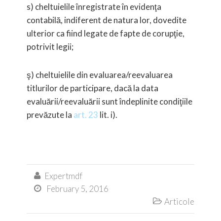
s) cheltuielile înregistrate în evidenţa
contabilă, indiferent de natura lor, dovedite
ulterior ca fiind legate de fapte de corupţie,
potrivit legii;
ş) cheltuielile din evaluarea/reevaluarea
titlurilor de participare, dacă la data
evaluării/reevaluării sunt îndeplinite condiţiile
prevăzute la
art. 23
lit. i).
Expertmdf

February 5, 2016

Articole
