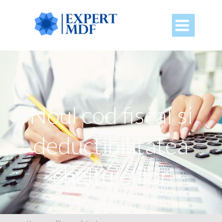

Noul cod fiscal si
deductibilitatea
cheltuielilor