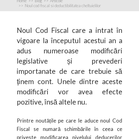
Home
>>
Blog
>>
Articole
>>
Noul cod fiscal si deductibilitatea cheltuielilor
Noul Cod Fiscal care a intrat în
vigoare la începutul acestui an a
adus numeroase modificări
legislative și prevederi
importanate de care trebuie să
ținem cont. Unele dintre aceste
modificări vor avea efecte
pozitive, însă altele nu.
Printre noutățile pe care le aduce noul Cod
Fiscal se numară schimbările în ceea ce
privește modificarea nivelului deducerilor